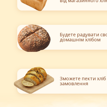
від магазинного хлі
Будете радувати св
домашнім хлібом
Зможете пекти хліб
замовлення