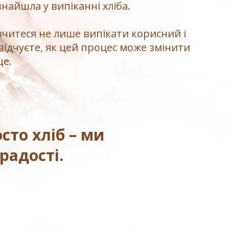
знайшла у випіканні хліба.
вчитеся не лише випікати корисний і
 відчуєте, як цей процес може змінити
ще.
сто хліб – ми
радості.