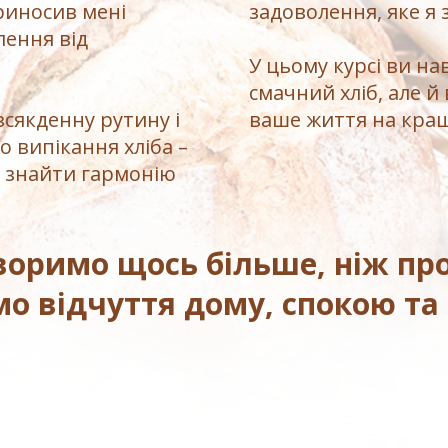
риносив мені
задоволення, яке я 
лення від
У цьому курсі ви на
смачний хліб, але й
сякденну рутину і
ваше життя на кра
 випікання хліба –
іб знайти гармонію
оримо щось більше, ніж про
о відчуття дому, спокою та 