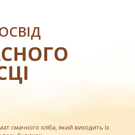
ОСВІД
АСНОГО
СЦІ
мат смачного хліба, який виходить із