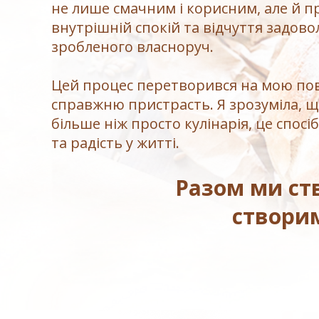
не лише смачним і корисним, але й п
внутрішній спокій та відчуття задово
зробленого власноруч.
Цей процес перетворився на мою пов
справжню пристрасть. Я зрозуміла, що
більше ніж просто кулінарія, це спос
та радість у житті.
Разом ми ств
створим