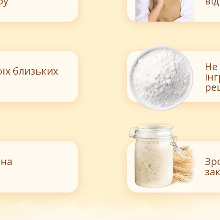
бу
ві
Не
оїх близьких
ін
ре
 на
Зр
за