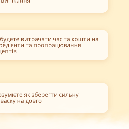
д випікання
 будете витрачати час та кошти на
гредієнти та пропрацювання
цептів
озумієте як зберегти сильну
кваску на довго