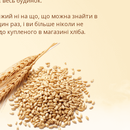
 весь будинок.
хожий ні на що, що можна знайти в
ин раз, і ви більше ніколи не
о купленого в магазині хліба.