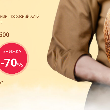
чний і Корисний Хліб
ці
600
ЗНИЖКА
-70
%
ус: