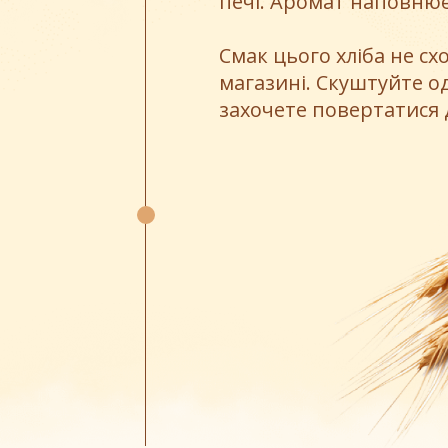
печі. Аромат наповнює
Смак цього хліба не с
магазині. Скуштуйте од
захочете повертатися д